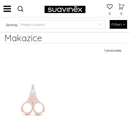
0
0
Filteri
Sortiraj
Makazice
1 proizvoda