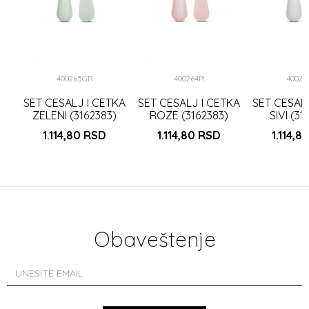
400265GR
400264PI
40026
SET CESALJ I CETKA
SET CESALJ I CETKA
SET CESAL
ZELENI (3162383)
ROZE (3162383)
SIVI (31
1.114,80
RSD
1.114,80
RSD
1.114,8
Obaveštenje