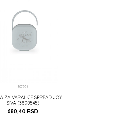
307206
CA ZA VARALICE SPREAD JOY
SIVA (3800545)
680,40
RSD
DODAJ U KORPU