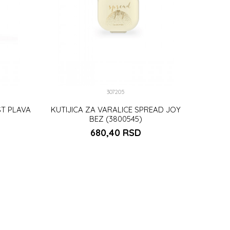
307205
ST PLAVA
KUTIJICA ZA VARALICE SPREAD JOY
BEZ (3800545)
680,40
RSD
U
DODAJ U KORPU