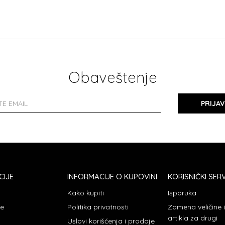
Obaveštenje
PRIJAV
CIJE
INFORMACIJE O KUPOVINI
KORISNIČKI SERV
Kako kupiti
Isporuka
je
Politika privatnosti
Zamena veličine
artikla za drugi
Uslovi korišćenja i prodaje