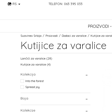
RS
TELEFON: 063 395 033
PROIZVODI
Suavinex Srbija
Proizvodi
Dodaci za varalice
Kutijice za vara
Kutijice za varalice
Lančići za varalice
(28)
Kutijice za varalice
(4)
Kolekcija
Into the forest
Spread joy
Boja
Kolekcije