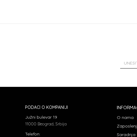
PODACI O KOMPANIJI
INFORMA
Južni bulevar 19
O nama
11000 Beograd, Srbija
Zaposlen
Telefon:
Saradnja