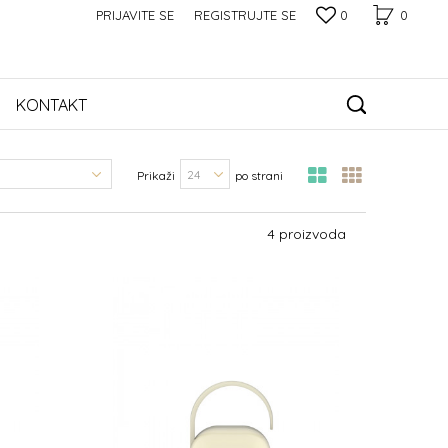
PRIJAVITE SE
REGISTRUJTE SE
0
0
KONTAKT
Prikaži
po strani
4 proizvoda