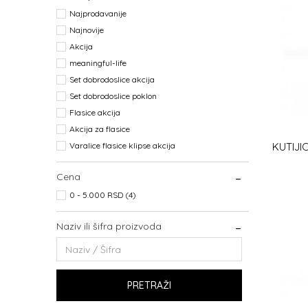
Najprodavanije
Najnovije
Akcija
meaningful-life
Set dobrodoslice akcija
Set dobrodoslice poklon
Flasice akcija
Akcija za flasice
KUTIJI
Varalice flasice klipse akcija
Cena
0 - 5.000 RSD (4)
Naziv ili šifra proizvoda
PRETRAŽI