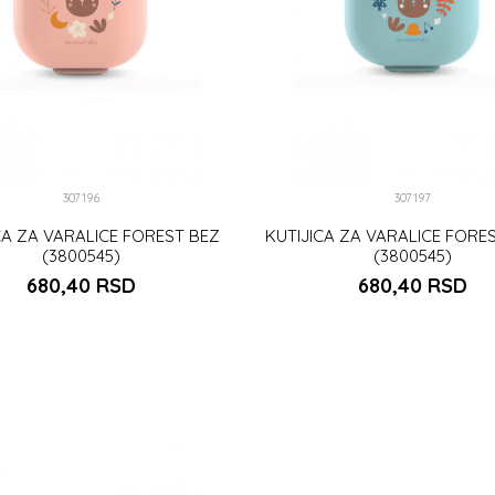
307196
307197
CA ZA VARALICE FOREST BEZ
KUTIJICA ZA VARALICE FORE
(3800545)
(3800545)
680,40
RSD
680,40
RSD
DODAJ U KORPU
DODAJ U KORP