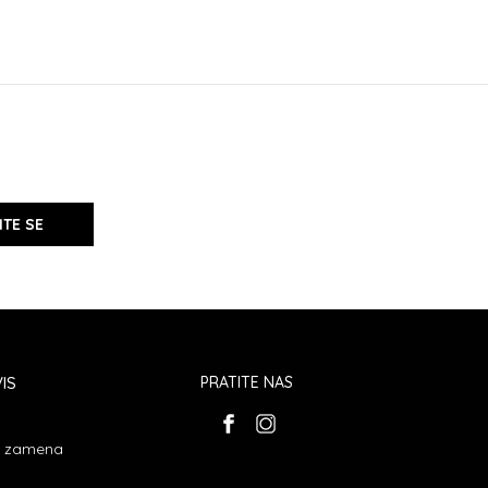
ITE SE
IS
PRATITE NAS
 i zamena