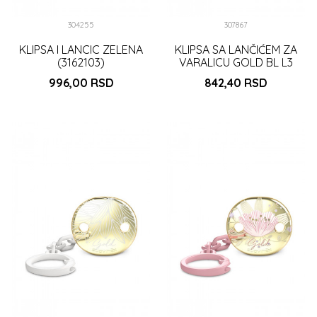
304255
307867
KLIPSA I LANCIC ZELENA
KLIPSA SA LANČIĆEM ZA
(3162103)
VARALICU GOLD BL L3
996,00
RSD
842,40
RSD
DODAJ U KORPU
DODAJ U KORPU