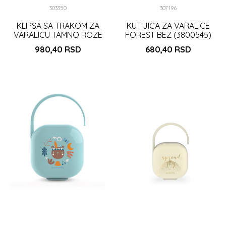
303350
307196
KLIPSA SA TRAKOM ZA
KUTIJICA ZA VARALICE
VARALICU TAMNO ROZE
FOREST BEZ (3800545)
(3303308)
980,40
RSD
680,40
RSD
DODAJ U KORPU
DODAJ U KORPU