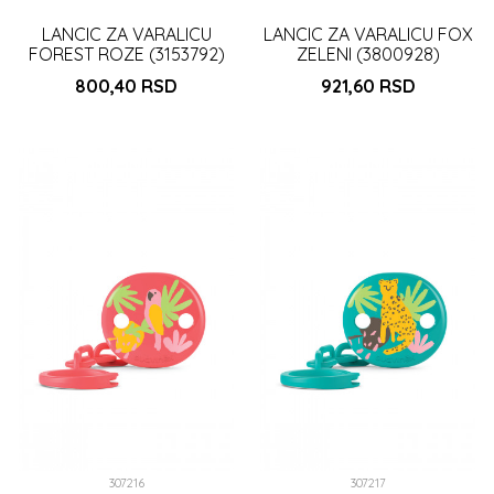
LANCIC ZA VARALICU
LANCIC ZA VARALICU FOX
FOREST ROZE (3153792)
ZELENI (3800928)
800,40
RSD
921,60
RSD
DODAJ U KORPU
DODAJ U KORPU
307216
307217