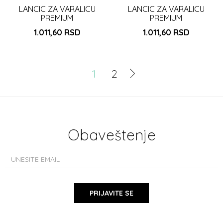
LANCIC ZA VARALICU
LANCIC ZA VARALICU
PREMIUM
PREMIUM
ROZE (3162103
ZELENI (3162103
1.011,60
RSD
1.011,60
RSD
)
)
DODAJ U KORPU
DODAJ U KORPU
1
2
Obaveštenje
PRIJAVITE SE