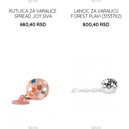
307206
307215
KUTIJICA ZA VARALICE
LANCIC ZA VARALICU
SPREAD JOY SIVA
FOREST PLAVI (3153792)
(3800545)
680,40
RSD
800,40
RSD
DODAJ U KORPU
DODAJ U KORPU
307214
307213