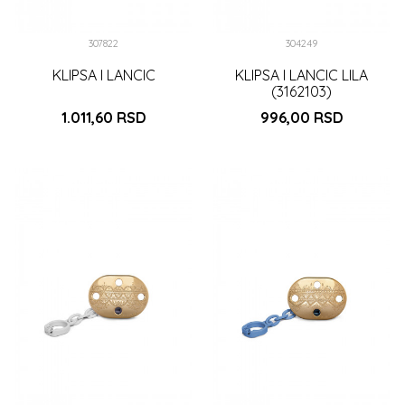
307822
304249
KLIPSA I LANCIC
KLIPSA I LANCIC LILA
(3162103)
1.011,60
RSD
996,00
RSD
DODAJ U KORPU
DODAJ U KORPU