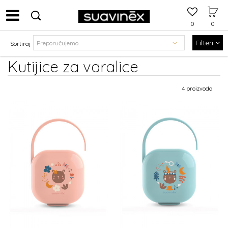
0
0
Filteri
Sortiraj
Kutijice za varalice
4 proizvoda