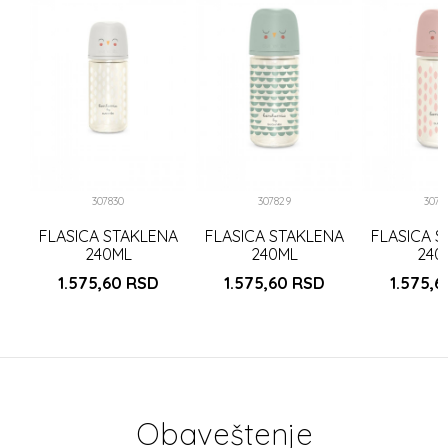
K
307830
307829
3078
FLASICA STAKLENA
FLASICA STAKLENA
FLASICA 
240ML
240ML
240
1.575,60
RSD
1.575,60
RSD
1.575,
Obaveštenje