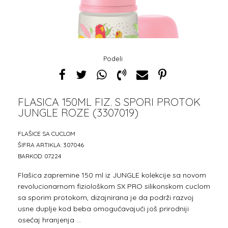
Podeli
FLASICA 150ML FIZ. S SPORI PROTOK
JUNGLE ROZE (3307019)
1
2
FLAŠICE SA CUCLOM
ŠIFRA ARTIKLA:
307046
BARKOD:
07224
Flašica zapremine 150 ml iz JUNGLE kolekcije sa novom
revolucionarnom fiziološkom SX PRO silikonskom cuclom
sa sporim protokom, dizajnirana je da podrži razvoj
usne duplje kod beba omogućavajući još prirodniji
osećaj hranjenja
...