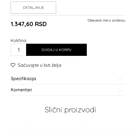
DETALJNIJE
Obavesti me o sniženju
1.347,60
RSD
Količina:
DODAJ U KORPU
Sačuvajte u listi želja
Specifikacija
Komentari
Slični proizvodi