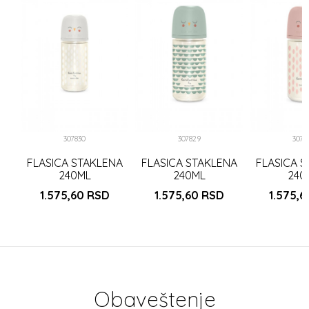
K
307830
307829
3078
FLASICA STAKLENA
FLASICA STAKLENA
FLASICA 
240ML
240ML
240
1.575,60
RSD
1.575,60
RSD
1.575,
Obaveštenje