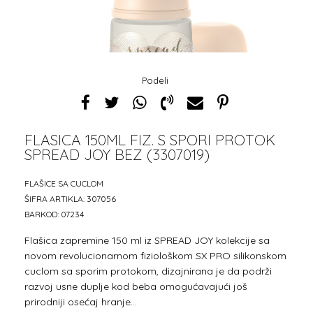
Podeli
FLASICA 150ML FIZ. S SPORI PROTOK
SPREAD JOY BEZ (3307019)
1
2
FLAŠICE SA CUCLOM
ŠIFRA ARTIKLA:
307056
BARKOD:
07234
Flašica zapremine 150 ml iz SPREAD JOY kolekcije sa
novom revolucionarnom fiziološkom SX PRO silikonskom
cuclom sa sporim protokom, dizajnirana je da podrži
razvoj usne duplje kod beba omogućavajući još
prirodniji osećaj hranje
...