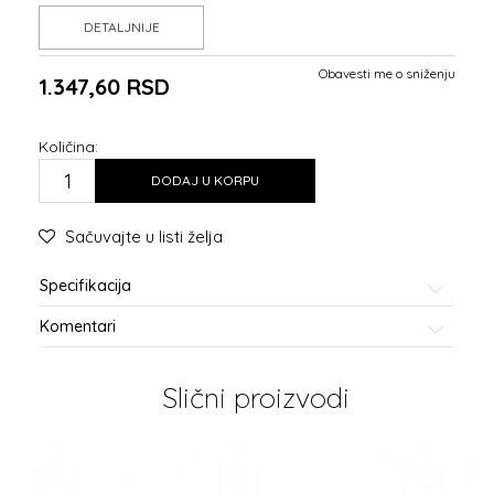
DETALJNIJE
Obavesti me o sniženju
1.347,60
RSD
Količina:
DODAJ U KORPU
Sačuvajte u listi želja
Specifikacija
Komentari
Slični proizvodi