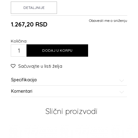
DETALJNIJE
Obavesti me o sniženju
1.267,20
RSD
Količina:
DODAJ U KORPU
Sačuvajte u listi želja
Specifikacija
Komentari
Slični proizvodi