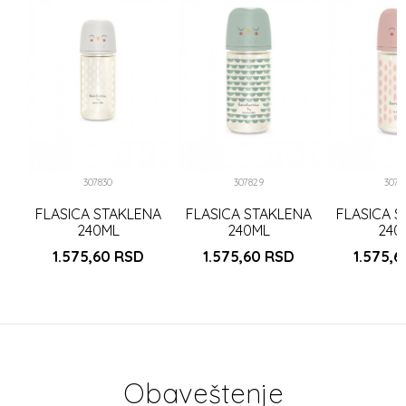
K
307830
307829
3078
FLASICA STAKLENA
FLASICA STAKLENA
FLASICA 
240ML
240ML
240
1.575,60
RSD
1.575,60
RSD
1.575,
Obaveštenje