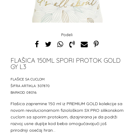
Podeli
FLAŠICA 150ML SPORI PROTOK GOLD
GY L3
1
2
3
FLAŠICE SA CUCLOM
ŠIFRA ARTIKLA:
307870
BARKOD:
08016
Flašica zapremine 150 ml iz PREMIUM GOLD kolekcije sa
novom revolucionarnom fiziološkom SX PRO silikonskom
cuclom sa sporim protokom, dizajnirana je da podrži
razvoj usne duplje kod beba omogućavajući još
prirodniji osećaj hran
...