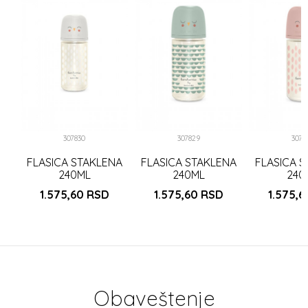
K
307830
307829
3078
FLASICA STAKLENA
FLASICA STAKLENA
FLASICA 
240ML
240ML
240
1.575,60
RSD
1.575,60
RSD
1.575,
Obaveštenje