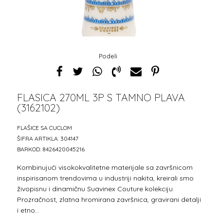
Podeli
FLASICA 270ML 3P S TAMNO PLAVA
(3162102)
FLAŠICE SA CUCLOM
ŠIFRA ARTIKLA:
304147
BARKOD:
8426420045216
Kombinujući visokokvalitetne materijale sa završnicom
inspirisanom trendovima u industriji nakita, kreirali smo
živopisnu i dinamičnu Suavinex Couture kolekciju.
Prozračnost, zlatna hromirana završnica, gravirani detalji
i etno
...