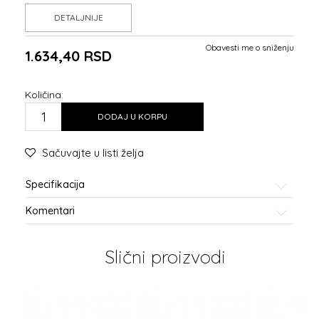
DETALJNIJE
Obavesti me o sniženju
1.634,40
RSD
Količina:
DODAJ U KORPU
Sačuvajte u listi želja
Specifikacija
Komentari
Slični proizvodi