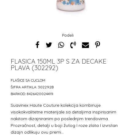
Podeli
FLASICA 150ML 3P S ZA DECAKE
PLAVA (302292)
FLAŠICE SA CUCLOM
ŠIFRA ARTIKLA:
302292B
BARKOD:
8426420024419
Suavinex Haute Couture kolekcija kombinuje
visokokvalitetne materijale sa detaljima inspirisanim
nakitom dizajniranim po poslednjim trendovima.
Prozračnost, detalji u boji žutog I roze zlata I izvrstan
dizajn odlikuju ovu premi
...