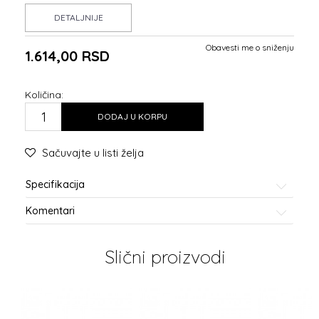
DETALJNIJE
Obavesti me o sniženju
1.614,00
RSD
Količina:
DODAJ U KORPU
Sačuvajte u listi želja
Specifikacija
Komentari
Slični proizvodi