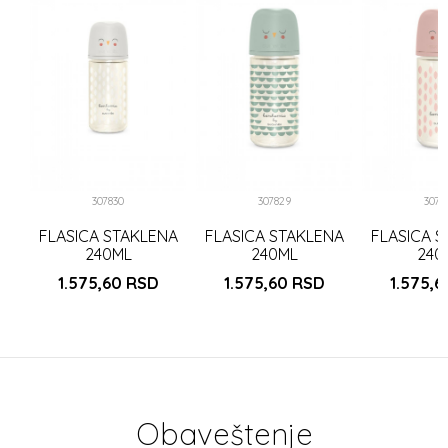
K
307830
307829
3078
FLASICA STAKLENA
FLASICA STAKLENA
FLASICA 
240ML
240ML
240
1.575,60
RSD
1.575,60
RSD
1.575,
Obaveštenje