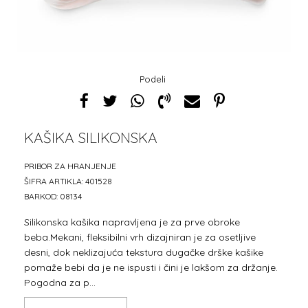
Podeli
KAŠIKA SILIKONSKA
PRIBOR ZA HRANJENJE
ŠIFRA ARTIKLA:
401528
BARKOD:
08134
Silikonska kašika napravljena je za prve obroke
beba.Mekani, fleksibilni vrh dizajniran je za osetljive
desni, dok neklizajuća tekstura dugačke drške kašike
pomaže bebi da je ne ispusti i čini je lakšom za držanje.
Pogodna za p
...