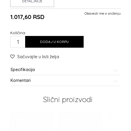
DETALJNIJE
Obavesti me o sniženju
1.017,60
RSD
Količina:
DODAJ U KORPU
Sačuvajte u listi želja
Specifikacija
Komentari
Slični proizvodi