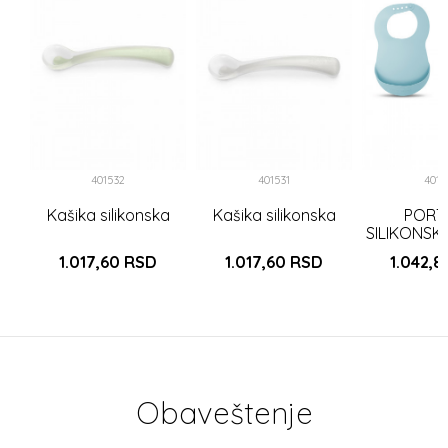
A +
KLU
3)
401532
401531
4012
Kašika silikonska
Kašika silikonska
PORT
SILIKONSK
PLAVA (3
1.017,60
RSD
1.017,60
RSD
1.042,
Obaveštenje