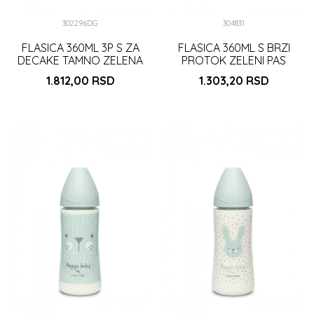
302296DG
304831
FLASICA 360ML 3P S ZA
FLASICA 360ML S BRZI
DECAKE TAMNO ZELENA
PROTOK ZELENI PAS
(302296)
(3800056)
1.812,00
RSD
1.303,20
RSD
DODAJ U KORPU
DODAJ U KORPU