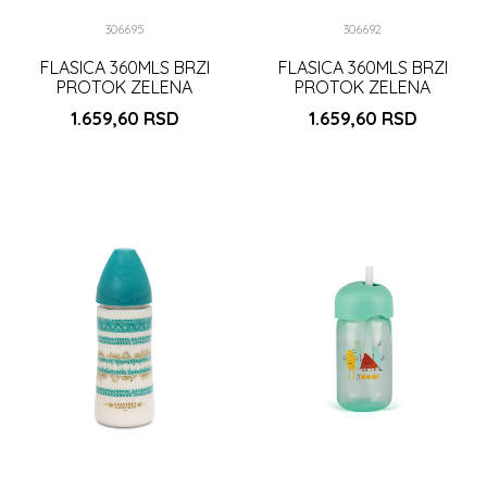
306695
306692
FLASICA 360MLS BRZI
FLASICA 360MLS BRZI
PROTOK ZELENA
PROTOK ZELENA
(3173346
(3173346
1.659,60
RSD
1.659,60
RSD
)
)
DODAJ U KORPU
DODAJ U KORPU