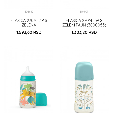
306680
304807
FLASICA 270ML 3P S
FLASICA 270ML 3P S
ZELENA
ZELENI PAUN (3800055)
(3162102
1.593,60
RSD
1.303,20
RSD
)
DODAJ U KORPU
DODAJ U KORPU