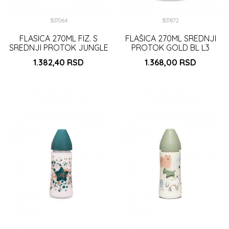
307064
307872
FLASICA 270ML FIZ. S
FLAŠICA 270ML SREDNJI
SREDNJI PROTOK JUNGLE
PROTOK GOLD BL L3
ZELENA (3307059)
1.382,40
RSD
1.368,00
RSD
DODAJ U KORPU
DODAJ U KORPU