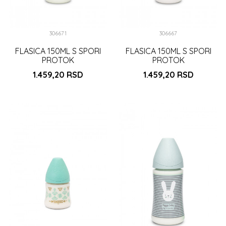
306671
306667
FLASICA 150ML S SPORI
FLASICA 150ML S SPORI
PROTOK
PROTOK
ZELENA (3162101
ZELENA (3162101
1.459,20
RSD
1.459,20
RSD
)
)
DODAJ U KORPU
DODAJ U KORPU