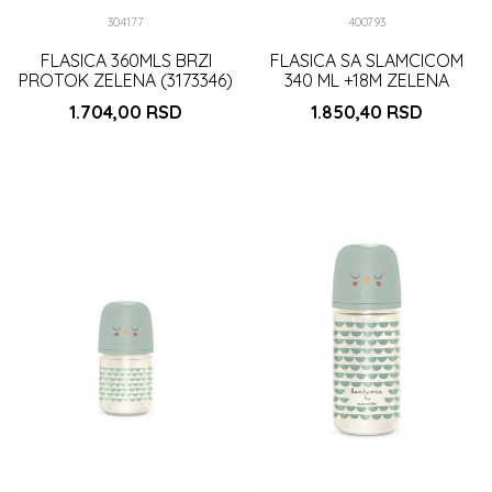
304177
400793
FLASICA 360MLS BRZI
FLASICA SA SLAMCICOM
PROTOK ZELENA (3173346)
340 ML +18M ZELENA
(3400766)
1.704,00
RSD
1.850,40
RSD
DODAJ U KORPU
DODAJ U KORPU