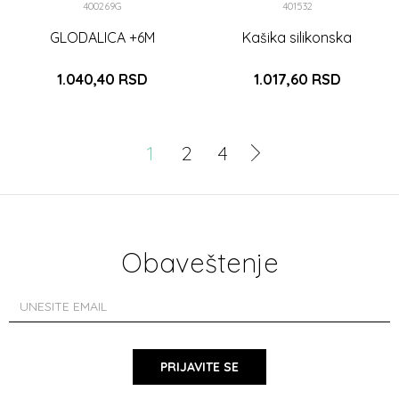
400269G
401532
GLODALICA +6M
Kašika silikonska
1.040,40
RSD
1.017,60
RSD
DODAJ U KORPU
DODAJ U KORPU
1
2
4
Obaveštenje
PRIJAVITE SE