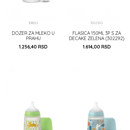
308022
302292G
DOZER ZA MLEKO U
FLASICA 150ML 3P S ZA
PRAHU
DECAKE ZELENA (302292)
1.256,40
RSD
1.614,00
RSD
DODAJ U KORPU
DODAJ U KORPU