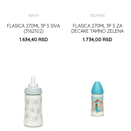
304159
302294DG
FLASICA 270ML 3P S SIVA
FLASICA 270ML 3P S ZA
(3162102)
DECAKE TAMNO ZELENA
(302294)
1.634,40
RSD
1.734,00
RSD
DODAJ U KORPU
DODAJ U KORPU