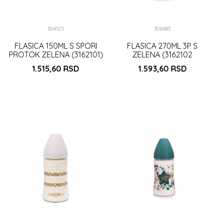
304125
306683
FLASICA 150ML S SPORI
FLASICA 270ML 3P S
PROTOK ZELENA (3162101)
ZELENA (3162102
)
1.515,60
RSD
1.593,60
RSD
DODAJ U KORPU
DODAJ U KORPU