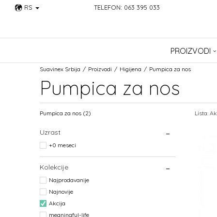
RS
TELEFON: 063 395 033
PROIZVODI
Suavinex Srbija
Proizvodi
Higijena
Pumpica za nos
Pumpica za nos
Pumpica za nos
(2)
Lista: Ak
Uzrast
+0 meseci
Kolekcije
Najprodavanije
Najnovije
Akcija
meaningful-life