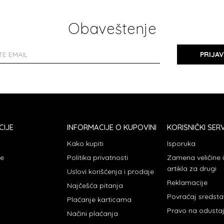
Obaveštenje
PRIJAV
CIJE
INFORMACIJE O KUPOVINI
KORISNIČKI SERV
Kako kupiti
Isporuka
je
Politika privatnosti
Zamena veličine
artikla za drugi
Uslovi korišćenja i prodaje
Reklamacije
Najčešća pitanja
Povraćaj sredst
Plaćanje karticama
Pravo na odusta
Načini plaćanja