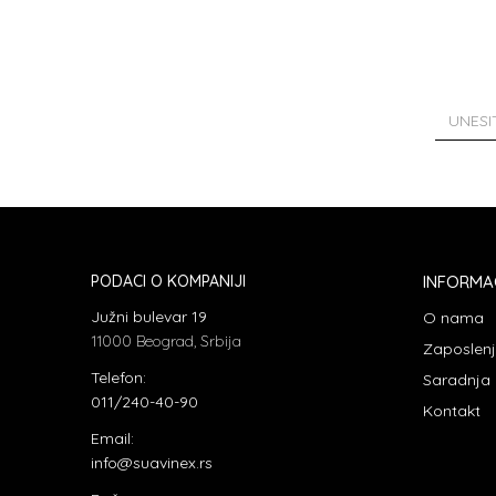
PODACI O KOMPANIJI
INFORMA
Južni bulevar 19
O nama
11000 Beograd, Srbija
Zaposlen
Telefon:
Saradnja
011/240-40-90
Kontakt
Email:
info@suavinex.rs