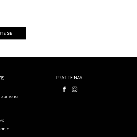
ITE SE
IS
PRATITE NAS
 i zamena
ava
janje