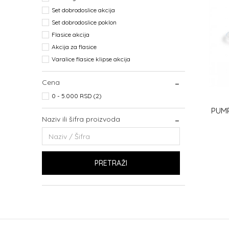
Set dobrodoslice akcija
Set dobrodoslice poklon
Flasice akcija
Akcija za flasice
Varalice flasice klipse akcija
Cena
0 - 5.000 RSD (2)
PUM
Naziv ili šifra proizvoda
PRETRAŽI