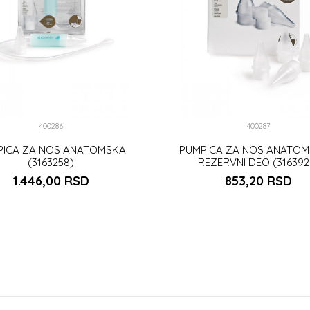
400286
400287
PICA ZA NOS ANATOMSKA
PUMPICA ZA NOS ANATOM
(3163258)
REZERVNI DEO (316392
1.446,00
RSD
853,20
RSD
DODAJ U KORPU
DODAJ U KORP