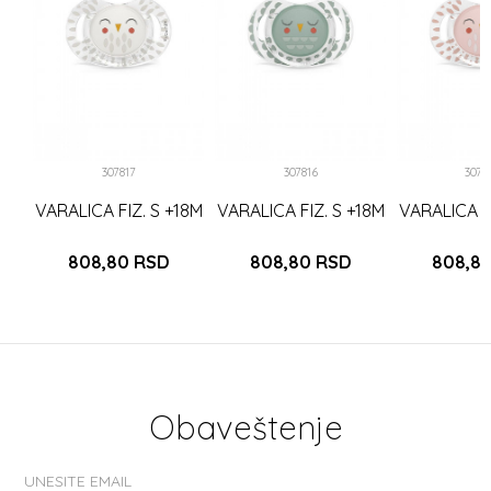
8M
LD
307817
307816
3078
VARALICA FIZ. S +18M
VARALICA FIZ. S +18M
VARALICA FI
808,80
RSD
808,80
RSD
808,8
Obaveštenje