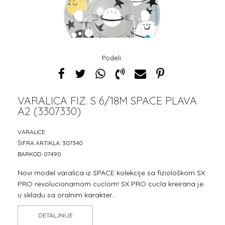
Podeli
VARALICA FIZ. S 6/18M SPACE PLAVA
A2 (3307330)
1
2
3
VARALICE
ŠIFRA ARTIKLA:
307340
BARKOD:
07490
Novi model varalica iz SPACE kolekcije sa fiziološkom SX
PRO revolucionarnom cuclom! SX PRO cucla kreirana je
u skladu sa oralnim karakter
...
DETALJNIJE