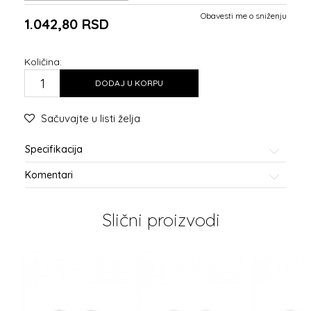
Obavesti me o sniženju
1.042,80
RSD
Količina:
DODAJ U KORPU
Sačuvajte u listi želja
Specifikacija
Komentari
Slični proizvodi