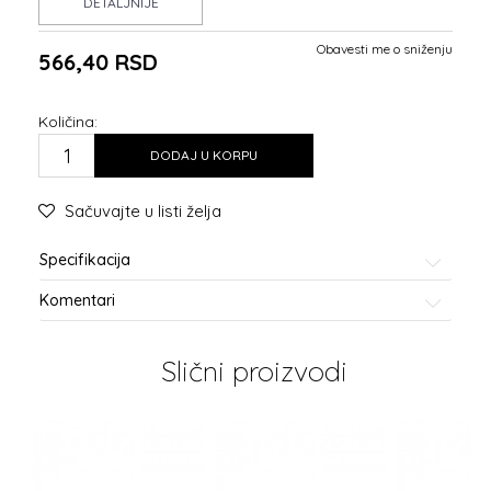
DETALJNIJE
Obavesti me o sniženju
566,40
RSD
Količina:
DODAJ U KORPU
Sačuvajte u listi želja
Specifikacija
Komentari
Slični proizvodi