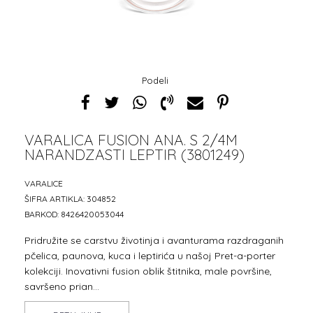
Podeli
VARALICA FUSION ANA. S 2/4M
NARANDZASTI LEPTIR (3801249)
VARALICE
ŠIFRA ARTIKLA:
304852
BARKOD:
8426420053044
Pridružite se carstvu životinja i avanturama razdraganih
pčelica, paunova, kuca i leptirića u našoj Pret-a-porter
kolekciji. Inovativni fusion oblik štitnika, male površine,
savršeno prian
...