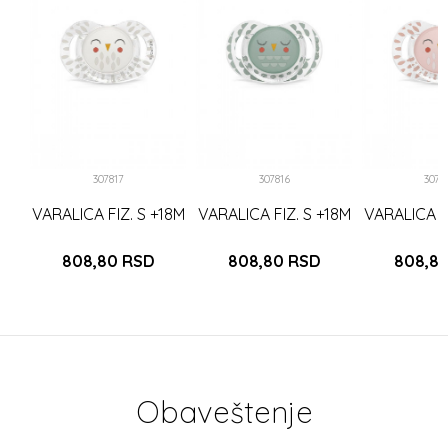
8M
LD
307817
307816
3078
VARALICA FIZ. S +18M
VARALICA FIZ. S +18M
VARALICA FI
808,80
RSD
808,80
RSD
808,8
Obaveštenje