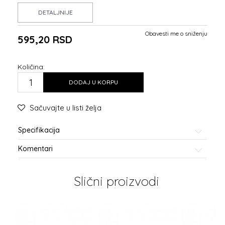
DETALJNIJE
Obavesti me o sniženju
595,20
RSD
Količina:
DODAJ U KORPU
Sačuvajte u listi želja
Specifikacija
Komentari
Slični proizvodi