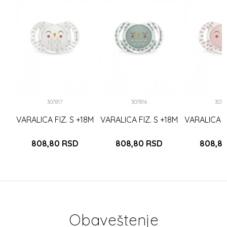
8M
LD
307817
307816
3078
VARALICA FIZ. S +18M
VARALICA FIZ. S +18M
VARALICA FI
808,80
RSD
808,80
RSD
808,8
Obaveštenje