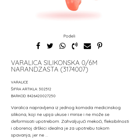
Podeli
VARALICA SILIKONSKA 0/6M
NARANDZASTA (3174007)
1
2
3
4
VARALICE
ŠIFRA ARTIKLA:
302512
BARKOD:
8426420027250
Varalica napravljena iz jednog komada medicinskog
silikona, koji ne upija ukuse i mirise i ne može se
deformisati upotrebom. Zahvaljujući mekoći, fleksibilnosti
i oborenoj drškici idealna je za upotrebu tokom
spavanja, jer ne
...