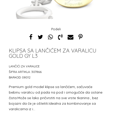
Podeli
KLIPSA SA LANČIĆEM ZA VARALICU
GOLD GY L3
1
2
LANČIĆI ZA VARALICE
ŠIFRA ARTIKLA:
307866
BARKOD:
08012
Premium gold model klipse sa lančićem, sačuvaće
bebinu varalicu od pada na pod i omogućiće da ostane
čista.Može se lako pričvrstiti na sve vrste tkanina , bez
bojazni da će je oštetiti.Idealna za kombinovanje sa
varalicama iz i
...