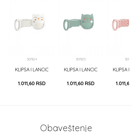
ICU
I
307824
307823
3078
KLIPSA I LANCIC
KLIPSA I LANCIC
KLIPSA I
1.011,60
RSD
1.011,60
RSD
1.011,6
Obaveštenje