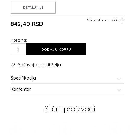
DETALJNIJE
Obavesti me o sniženju
842,40
RSD
Količina:
DODAJ U KORPU
Sačuvajte u listi želja
Specifikacija
Komentari
Slični proizvodi