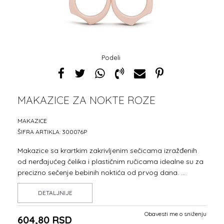
Podeli
MAKAZICE ZA NOKTE ROZE
MAKAZICE
ŠIFRA ARTIKLA:
300076P
Makazice sa krartkim zakrivljenim sečicama izražđenih
od nerđajućeg čelika i plastičnim ručicama idealne su za
precizno sečenje bebinih noktića od prvog dana.
...
DETALJNIJE
Obavesti me o sniženju
604,80
RSD