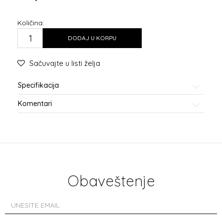
Količina:
DODAJ U KORPU
Sačuvajte u listi želja
Specifikacija
Komentari
Obaveštenje