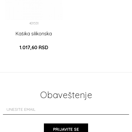
401531
Kašika silikonska
1.017,60
RSD
DODAJ U KORPU
Obaveštenje
PRIJAVITE SE