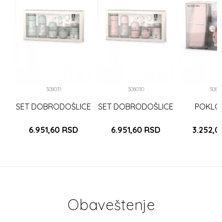
ML
SA
KOM
308031
308030
3080
SET DOBRODOŠLICE
SET DOBRODOŠLICE
POKLO
6.951,60
RSD
6.951,60
RSD
3.252,
Obaveštenje