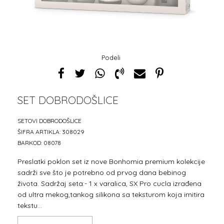
Podeli
SET DOBRODOŠLICE
1
2
SETOVI DOBRODOŠLICE
ŠIFRA ARTIKLA:
308029
BARKOD:
08078
Preslatki poklon set iz nove Bonhomia premium kolekcije
sadrži sve što je potrebno od prvog dana bebinog
života. Sadržaj seta:- 1 x varalica, SX Pro cucla izrađena
od ultra mekog,tankog silikona sa teksturom koja imitira
tekstu
...