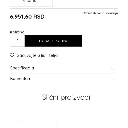
DETALJNIJE
Obavesti me o sniženju
6.951,60
RSD
Količina:
DODAJ U KORPU
Sačuvajte u listi želja
Specifikacija
Komentari
Slični proizvodi