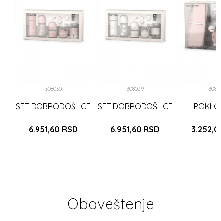
ML
SA
KOM
308030
308029
3080
SET DOBRODOŠLICE
SET DOBRODOŠLICE
POKLO
6.951,60
RSD
6.951,60
RSD
3.252,
Obaveštenje