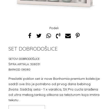
Podeli
SET DOBRODOŠLICE
1
2
SETOVI DOBRODOŠLICE
ŠIFRA ARTIKLA:
308031
BARKOD:
08080
Preslatki poklon set iz nove Bonhomia premium kolekcije
sadrži sve što je potrebno od prvog dana bebinog
života. Sadržaj seta:- 1 x varalica, SX Pro cucla izrađena
od ultra mekog,tankog silikona sa teksturom koja imitira
tekstu
...