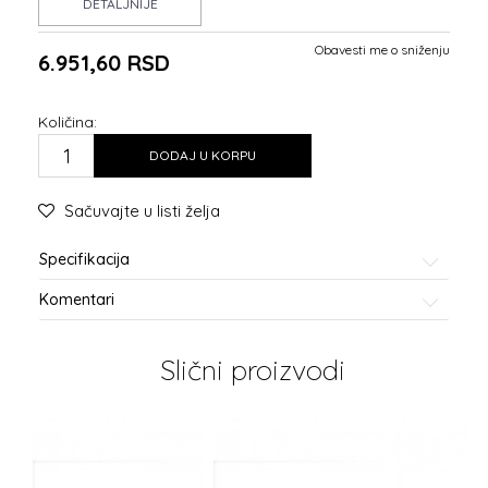
DETALJNIJE
Obavesti me o sniženju
6.951,60
RSD
Količina:
DODAJ U KORPU
Sačuvajte u listi želja
Specifikacija
Komentari
Slični proizvodi