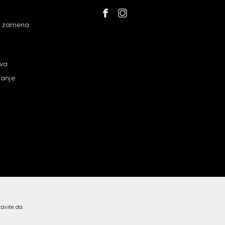
 i zamena
ava
janje
stavite da