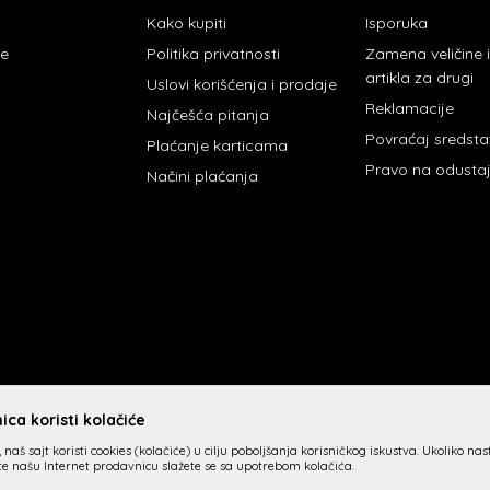
Kako kupiti
Isporuka
je
Politika privatnosti
Zamena veličine
artikla za drugi
Uslovi korišćenja i prodaje
Reklamacije
Najčešća pitanja
Povraćaj sredst
Plaćanje karticama
Pravo na odusta
Načini plaćanja
ca koristi kolačiće
 naš sajt koristi cookies (kolačiće) u cilju poboljšanja korisničkog iskustva. Ukoliko na
ite našu Internet prodavnicu slažete se sa upotrebom kolačića.