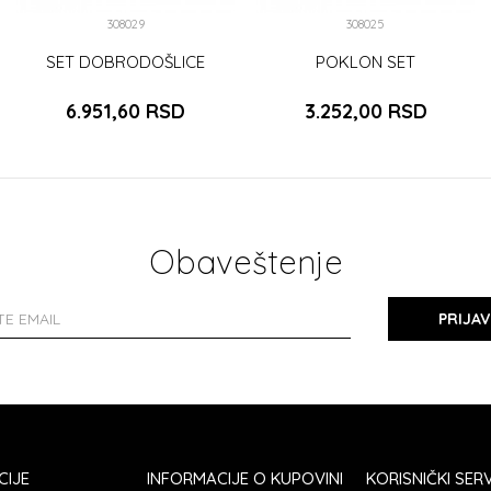
308029
308025
SET DOBRODOŠLICE
POKLON SET
6.951,60
RSD
3.252,00
RSD
Obaveštenje
PRIJAV
CIJE
INFORMACIJE O KUPOVINI
KORISNIČKI SERV