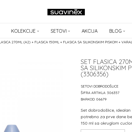
KOLEKCIJE
SETOVI
AKCIJA
BLOG
LASICA 270ML (A2) + FLASICA 150ML + FLASICA SA SILIKONSKIM PISKOM + VARAL
SET FLASICA 270M
SA SILIKONSKIM 
(3306356)
SETOVI DOBRODOŠLICE
ŠIFRA ARTIKLA:
306357
BARKOD:
06679
Set dobrodošlice, idealan 
potrebno za prve dane beb
150 ml sa okruglom cuclo