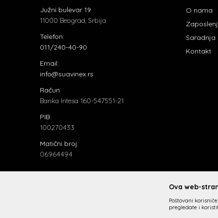
Južni bulevar 19
O nama
11000 Beograd, Srbija
Zaposlen
Telefon:
Saradnja
011/240-40-90
Kontakt
Email:
info@suavinex.rs
Račun
Banka Intesa 160-547551-21
PIB:
100270433
Matični broj:
06964494
Ova web-strani
Poštovani korisniče,
pregledate i korist