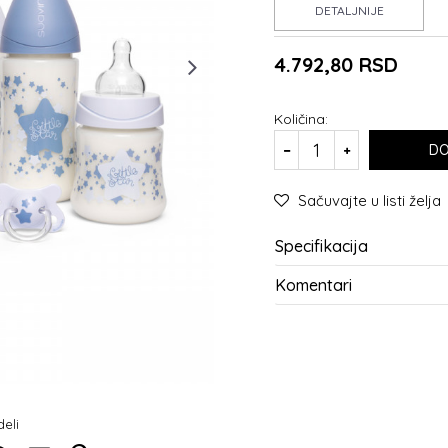
DETALJNIJE
4.792,80
RSD
Količina:
DO
Sačuvajte u listi želja
Specifikacija
Komentari
deli