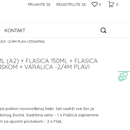
PRIJAVITE SE
REGISTRUJTE SE
0
0
KONTAKT
ICA -2/4M PLAVI (3306356)
L (A2) + FLASICA 150ML + FLASICA
PISKOM + VARALICA -2/4M PLAVI
za poklon novorođenoj bebi. Set sadrži sve što je
inog života. Sadržina seta: - 1 x Flašica zapremine
m sa sporim protokom - 2 x Flaš
...