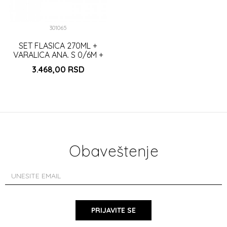
301065
SET FLASICA 270ML +
VARALICA ANA. S 0/6M +
LANCIC P.SCOTTISH
3.468,00
RSD
(3800226)
DODAJ U KORPU
Obaveštenje
PRIJAVITE SE