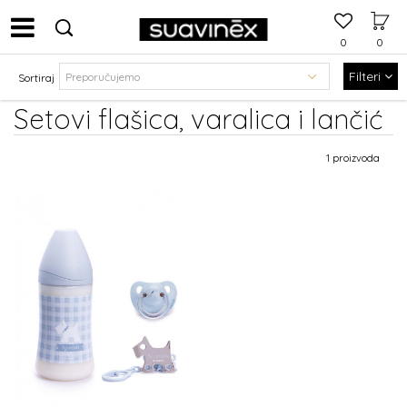
0
0
Filteri
Sortiraj
Setovi flašica, varalica i lančić
1 proizvoda