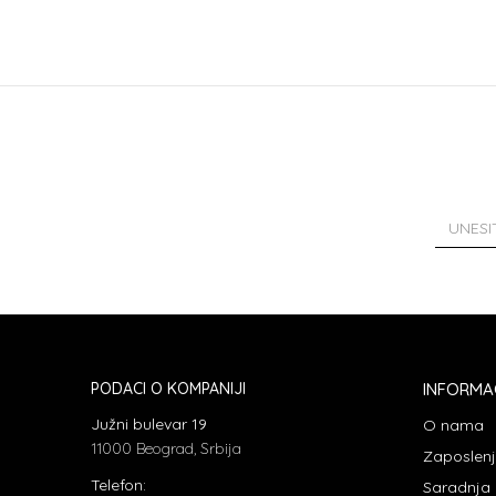
PODACI O KOMPANIJI
INFORMA
Južni bulevar 19
O nama
11000 Beograd, Srbija
Zaposlen
Telefon:
Saradnja