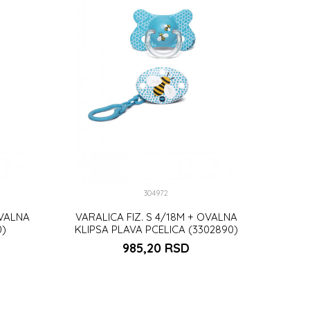
304972
OVALNA
VARALICA FIZ. S 4/18M + OVALNA
0)
KLIPSA PLAVA PCELICA (3302890)
985,20
RSD
U
DODAJ U KORPU