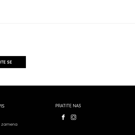
ITE SE
IS
PRATITE NAS
 i zamena