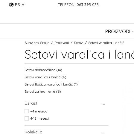
RS
TELEFON: 063 395 033
PROIZVODI
Suavinex Srbija
Proizvodi
Setovi
Setovi varalica i lančić
Setovi varalica i lan
Setovi dobrodošlice
(14)
Setovi varalica i lančić
(6)
Setovi flašica, varalica i lančić
(1)
Setovi za hranjenje
(6)
Uzrast
+4 meseca
4-18 meseci
Kolekcija