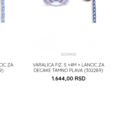
302289DB
CIC ZA
VARALICA FIZ. S +4M + LANCIC ZA
9)
DECAKE TAMNO PLAVA (302289)
1.644,00
RSD
U
DODAJ U KORPU