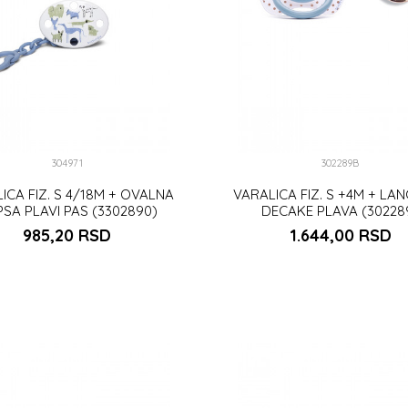
304971
302289B
ICA FIZ. S 4/18M + OVALNA
VARALICA FIZ. S +4M + LAN
PSA PLAVI PAS (3302890)
DECAKE PLAVA (30228
985,20
RSD
1.644,00
RSD
DODAJ U KORPU
DODAJ U KORP