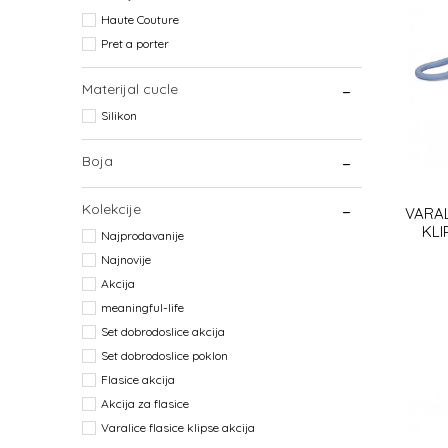
Haute Couture
Pret a porter
Materijal cucle
Silikon
Boja
Kolekcije
VARAL
KLI
Najprodavanije
Najnovije
Akcija
meaningful-life
Set dobrodoslice akcija
Set dobrodoslice poklon
Flasice akcija
Akcija za flasice
Varalice flasice klipse akcija