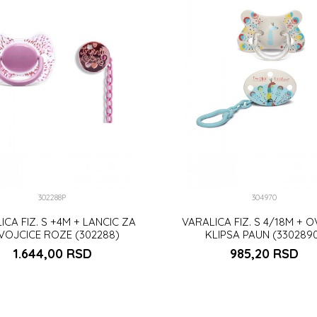
302288P
304970
ICA FIZ. S +4M + LANCIC ZA
VARALICA FIZ. S 4/18M + 
VOJCICE ROZE (302288)
KLIPSA PAUN (330289
1.644,00
RSD
985,20
RSD
DODAJ U KORPU
DODAJ U KORP