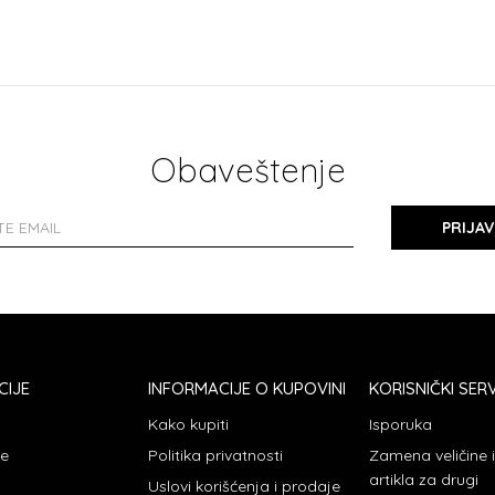
Obaveštenje
PRIJAV
CIJE
INFORMACIJE O KUPOVINI
KORISNIČKI SERV
Kako kupiti
Isporuka
je
Politika privatnosti
Zamena veličine
artikla za drugi
Uslovi korišćenja i prodaje