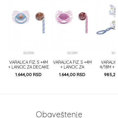
A
0)
302289B
302288P
3049
VARALICA FIZ. S +4M
VARALICA FIZ. S +4M
VARALICA
+ LANCIC ZA DECAKE
+ LANCIC ZA
4/18M +
PLAVA (302289)
DEVOJCICE ROZE
KLIPSA PL
1.644,00
RSD
1.644,00
RSD
985,2
(302288)
(3302
Obaveštenje