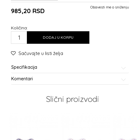
Obavesti me o sniženju
985,20
RSD
Količina:
DODAJ U KORPU
Sačuvajte u listi želja
Specifikacija
Komentari
Slični proizvodi