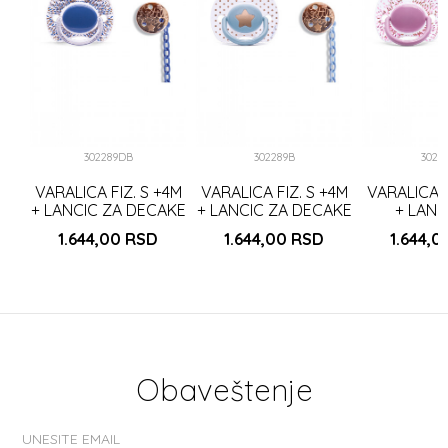
A
302289DB
302289B
3022
VARALICA FIZ. S +4M
VARALICA FIZ. S +4M
VARALICA F
+ LANCIC ZA DECAKE
+ LANCIC ZA DECAKE
+ LANC
TAMNO PLAVA
PLAVA (302289)
DEVOJCI
1.644,00
RSD
1.644,00
RSD
1.644,
(302289)
(302
Obaveštenje