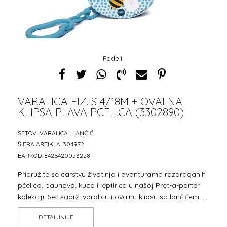
Podeli
VARALICA FIZ. S 4/18M + OVALNA
KLIPSA PLAVA PCELICA (3302890)
SETOVI VARALICA I LANČIĆ
ŠIFRA ARTIKLA:
304972
BARKOD:
8426420053228
Pridružite se carstvu životinja i avanturama razdraganih
pčelica, paunova, kuca i leptirića u našoj Pret-a-porter
kolekciji. Set sadrži varalicu i ovalnu klipsu sa lančićem.
...
DETALJNIJE